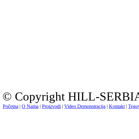
© Copyright HILL-SERBIA.
Početna
|
O Nama
|
Proizvodi
|
Video Demonstracija
|
Kontakt
|
Tegov