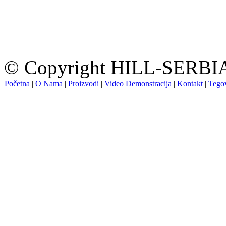
© Copyright HILL-SERBIA.
Početna
|
O Nama
|
Proizvodi
|
Video Demonstracija
|
Kontakt
|
Tegov