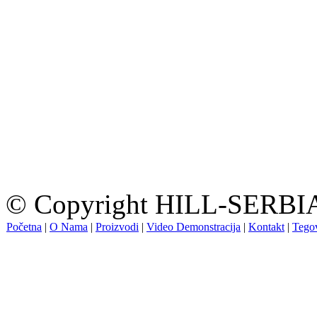
© Copyright HILL-SERBIA.
Početna
|
O Nama
|
Proizvodi
|
Video Demonstracija
|
Kontakt
|
Tegov